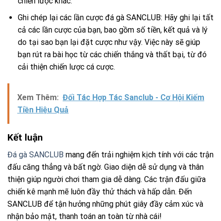
chiến lược khác.
Ghi chép lại các lần cược đá gà SANCLUB: Hãy ghi lại tất
cả các lần cược của bạn, bao gồm số tiền, kết quả và lý
do tại sao bạn lại đặt cược như vậy. Việc này sẽ giúp
bạn rút ra bài học từ các chiến thắng và thất bại, từ đó
cải thiện chiến lược cá cược.
Xem Thêm:
Đối Tác Hợp Tác Sanclub - Cơ Hội Kiếm
Tiền Hiệu Quả
Kết luận
Đá gà SANCLUB
mang đến trải nghiệm kịch tính với các trận
đấu căng thẳng và bất ngờ. Giao diện dễ sử dụng và thân
thiện giúp người chơi tham gia dễ dàng. Các trận đấu giữa
chiến kê mạnh mẽ luôn đầy thử thách và hấp dẫn. Đến
SANCLUB để tận hưởng những phút giây đầy cảm xúc và
nhận bảo mật, thanh toán an toàn từ nhà cái!