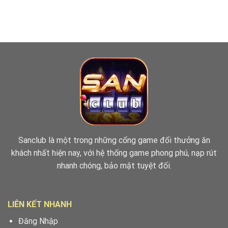
Sanclub là một trong những cổng game đổi thưởng ăn
khách nhất hiện nay, với hệ thống game phong phú, nạp rút
nhanh chóng, bảo mật tuyệt đối.
LIÊN KẾT NHANH
Đăng Nhập