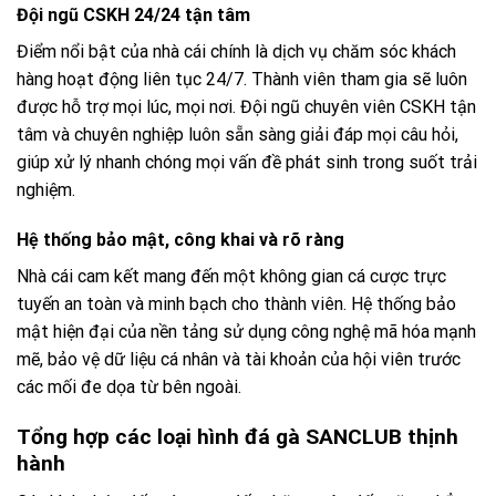
Đội ngũ CSKH 24/24 tận tâm
Điểm nổi bật của nhà cái chính là dịch vụ chăm sóc khách
hàng hoạt động liên tục 24/7. Thành viên tham gia sẽ luôn
được hỗ trợ mọi lúc, mọi nơi. Đội ngũ chuyên viên CSKH tận
tâm và chuyên nghiệp luôn sẵn sàng giải đáp mọi câu hỏi,
giúp xử lý nhanh chóng mọi vấn đề phát sinh trong suốt trải
nghiệm.
Hệ thống bảo mật, công khai và rõ ràng
Nhà cái cam kết mang đến một không gian cá cược trực
tuyến an toàn và minh bạch cho thành viên. Hệ thống bảo
mật hiện đại của nền tảng sử dụng công nghệ mã hóa mạnh
mẽ, bảo vệ dữ liệu cá nhân và tài khoản của hội viên trước
các mối đe dọa từ bên ngoài.
Tổng hợp các loại hình đá gà SANCLUB thịnh
hành